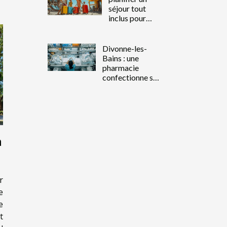
séjour tout
inclus pour
toute la famille
Divonne-les-
Bains : une
pharmacie
confectionne sa
propre solution
hydroalcoolique
a
r
e
e
t