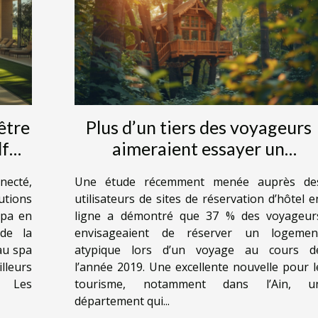
être
Plus d’un tiers des voyageurs
lf
aimeraient essayer un
uipe
logement atypique en 2019
necté,
Une étude récemment menée auprès de
utions
utilisateurs de sites de réservation d’hôtel e
Spa en
ligne a démontré que 37 % des voyageur
 de la
envisageaient de réserver un logemen
au spa
atypique lors d’un voyage au cours d
leurs
l’année 2019. Une excellente nouvelle pour l
. Les
tourisme, notamment dans l’Ain, u
département qui...