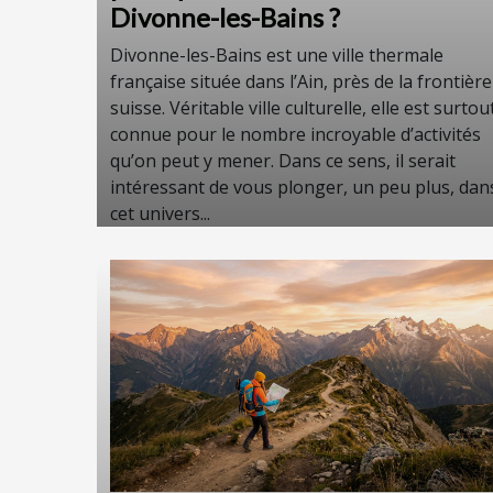
Divonne-les-Bains ?
Divonne-les-Bains est une ville thermale
française située dans l’Ain, près de la frontière
suisse. Véritable ville culturelle, elle est surtou
connue pour le nombre incroyable d’activités
qu’on peut y mener. Dans ce sens, il serait
intéressant de vous plonger, un peu plus, dan
cet univers...