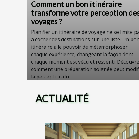
Comment un bon itinéraire
transforme votre perception de
voyages ?
Planifier un itinéraire de voyage ne se limite p
à cocher des destinations sur une liste. Un bo
itinéraire a le pouvoir de métamorphoser
chaque expérience, changeant la façon dont
chaque moment est vécu et ressenti. Découvr
comment une préparation soignée peut modif
la perception du...
ACTUALITÉ