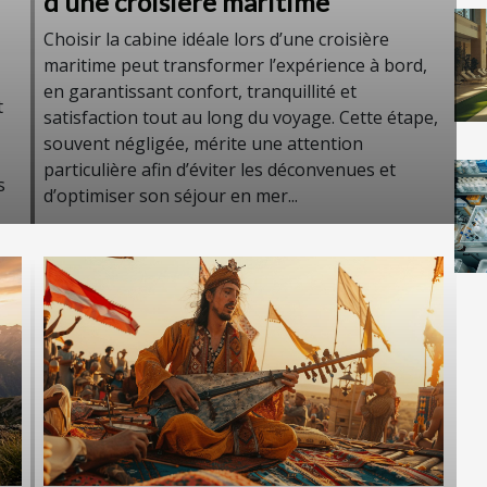
d'une croisière maritime
Choisir la cabine idéale lors d’une croisière
maritime peut transformer l’expérience à bord,
en garantissant confort, tranquillité et
t
satisfaction tout au long du voyage. Cette étape,
souvent négligée, mérite une attention
particulière afin d’éviter les déconvenues et
s
d’optimiser son séjour en mer...