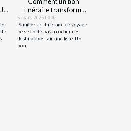
Comment un bon
 Un
itinéraire transforme
les
votre perception des
5 mars 2026 00:42
les-
Planifier un itinéraire de voyage
ing
voyages ?
ite
ne se limite pas à cocher des
s
destinations sur une liste. Un
bon...