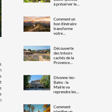
à préserver les
lieux
Comment un
bon itinéraire
transforme
votre
perception des
voyages ?
Découverte
des trésors
cachés de la
Provence
s
itinéraires hors
n
des sentiers
s
battus
Divonne-les-
t
Bains : la
Mairie va
e
reprendre les
e
thermes
n
Comment
planifier un