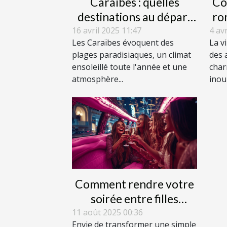
Caraïbes : quelles
Co
destinations au départ
ro
de Genève ?
l
16 avril 2025 11:47
4 av
Les Caraïbes évoquent des
La v
plages paradisiaques, un climat
des 
ensoleillé toute l'année et une
char
atmosphère...
inoub
Comment rendre votre
soirée entre filles
extraordinaire avec une
11 août 2025 00:36
Envie de transformer une simple