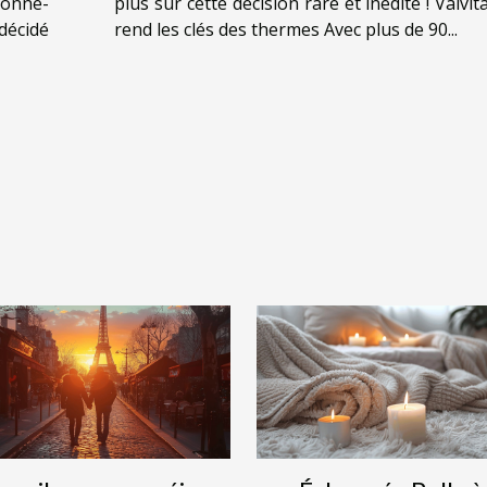
vonne-
plus sur cette décision rare et inédite ! Valvital
décidé
rend les clés des thermes Avec plus de 90...