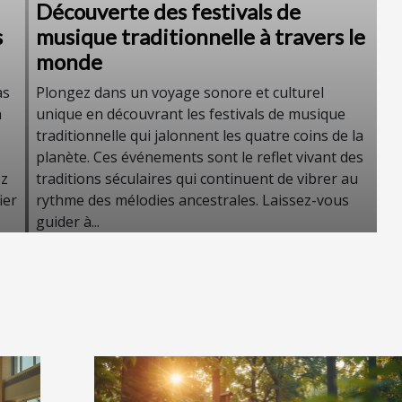
Découverte des festivals de
s
musique traditionnelle à travers le
monde
as
Plongez dans un voyage sonore et culturel
n
unique en découvrant les festivals de musique
traditionnelle qui jalonnent les quatre coins de la
planète. Ces événements sont le reflet vivant des
ez
traditions séculaires qui continuent de vibrer au
ier
rythme des mélodies ancestrales. Laissez-vous
guider à...