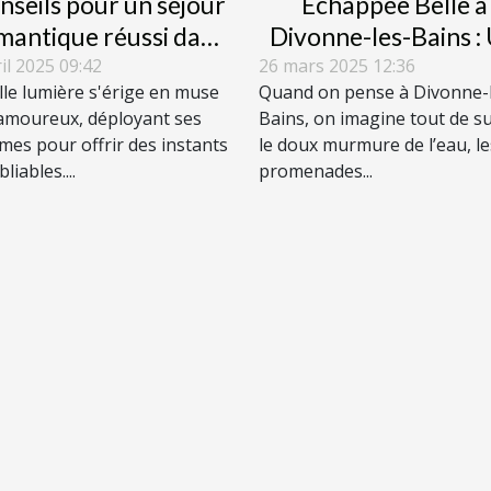
nseils pour un séjour
Échappée Belle à
mantique réussi dans
Divonne-les-Bains :
a capitale de l'amour
Havre de Paix pour 
ril 2025 09:42
26 mars 2025 12:36
ille lumière s'érige en muse
Quand on pense à Divonne-
Amateurs de Cocoon
amoureux, déployant ses
Bains, on imagine tout de su
mes pour offrir des instants
le doux murmure de l’eau, le
liables....
promenades...