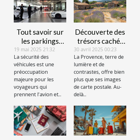
Tout savoir sur
Découverte des
les parkings
trésors cachés
sécurisés près
de la Provence
19 mai 2025 21:32
30 avril 2025 00:23
La sécurité des
La Provence, terre de
des aéroports
itinéraires hors
véhicules est une
lumière et de
des sentiers
préoccupation
contrastes, offre bien
battus
majeure pour les
plus que ses images
voyageurs qui
de carte postale. Au-
prennent l'avion et...
delà...