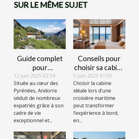
SUR LE MÊME SUJET
Guide complet
Conseils pour
pour
choisir sa cabine
comprendre les
lors d'une
12 juin 2025 02:14
5 juin 2025 01:50
Située au cœur des
Choisir la cabine
résidences
croisière
Pyrénées, Andorre
idéale lors d’une
actives et
maritime
séduit de nombreux
croisière maritime
passives en
expatriés grâce à son
peut transformer
Andorre
cadre de vie
l’expérience à bord,
exceptionnel et...
en...