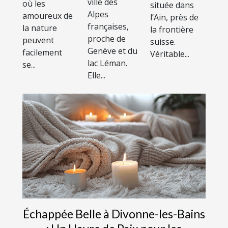
ville des
où les
située dans
les-Bains ?
Alpes
amoureux de
l’Ain, près de
françaises,
la nature
la frontière
proche de
peuvent
suisse.
Genève et du
facilement
Véritable...
lac Léman.
se...
Elle...
Échappée Belle à Divonne-les-Bains