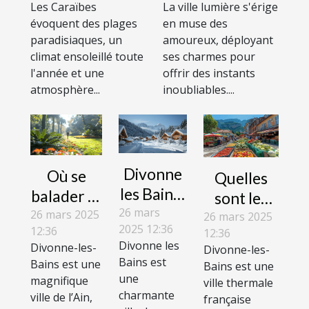
Les Caraïbes
La ville lumière s'érige
départ de
réussi dans la
évoquent des plages
en muse des
Genève ?
capitale de
paradisiaques, un
amoureux, déployant
l'amour
climat ensoleillé toute
ses charmes pour
l'année et une
offrir des instants
atmosphère...
inoubliables....
Divonne
Où se
Quelles
les Bains :
balader et
sont les
les
26 mars
profiter
26 mars 2025
activités
26 mars 2025
2025 12:36
12:36
stations
12:36
des loisirs
pratiquées
Divonne les
Divonne-les-
Divonne-les-
de ski à
extérieurs
dans la
Bains est
Bains est une
Bains est une
proximité
?
ville de
une
magnifique
ville thermale
charmante
Divonne-
ville de l’Ain,
française