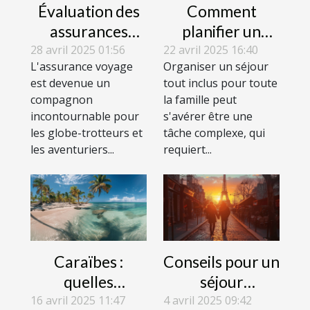
Évaluation des
Comment
assurances
planifier un
voyage :
séjour tout
28 avril 2025 01:56
22 avril 2025 16:40
L'assurance voyage
Organiser un séjour
avantages et
inclus pour
est devenue un
tout inclus pour toute
inconvénients
toute la famille
compagnon
la famille peut
des garanties
incontournable pour
s'avérer être une
offertes
les globe-trotteurs et
tâche complexe, qui
les aventuriers...
requiert...
Caraïbes :
Conseils pour un
quelles
séjour
destinations au
romantique
16 avril 2025 11:47
4 avril 2025 09:42