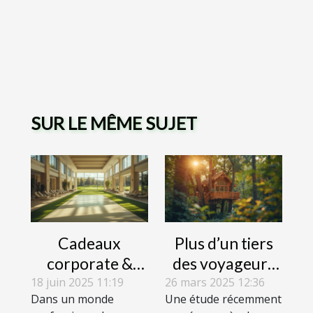
SUR LE MÊME SUJET
Cadeaux
Plus d’un tiers
corporate &
des voyageurs
bien-être :
aimeraient
18 juin 2025 11:19
26 mars 2025 12:36
Dans un monde
Une étude récemment
comment le spa
essayer un