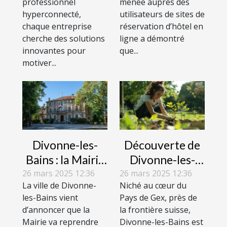
professionnel
menée auprès des
et le golf
logement
hyperconnecté,
utilisateurs de sites de
renforcent la
atypique en
chaque entreprise
réservation d’hôtel en
cohésion
2019
cherche des solutions
ligne a démontré
innovantes pour
d'équipe ?
que...
motiver...
Divonne-les-
Découverte de
Bains : la Mairie
Divonne-les-
va reprendre les
Bains : pensez à
26 mars 2025 12:36
26 mars 2025 12:36
La ville de Divonne-
Niché au cœur du
thermes
préserver les
les-Bains vient
Pays de Gex, près de
lieux
d’annoncer que la
la frontière suisse,
Mairie va reprendre
Divonne-les-Bains est