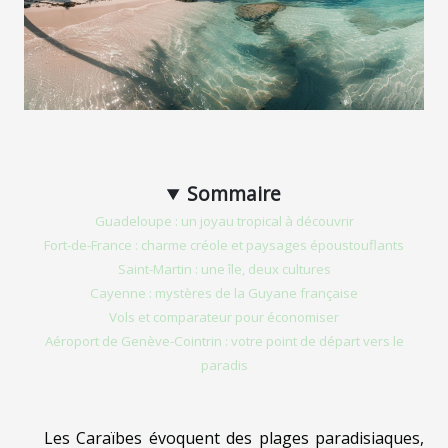
Sommaire
Guadeloupe : un joyau tropical à découvrir
Fort-de-France : charme créole et paysages époustouflants
Saint-Martin : une île, deux cultures
Cayenne : mystères de la Guyane française
Vols et comparateur pour économiser
Aéroport de Genève-Cointrin : votre point de départ vers le
paradis
Les Caraïbes évoquent des plages paradisiaques,