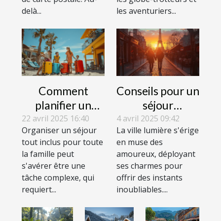
delà...
les aventuriers...
Comment
Conseils pour un
planifier un
séjour
séjour tout
romantique
22 avril 2025 16:40
4 avril 2025 09:42
Organiser un séjour
La ville lumière s'érige
inclus pour
réussi dans la
tout inclus pour toute
en muse des
toute la famille
capitale de
la famille peut
amoureux, déployant
l'amour
s'avérer être une
ses charmes pour
tâche complexe, qui
offrir des instants
requiert...
inoubliables....