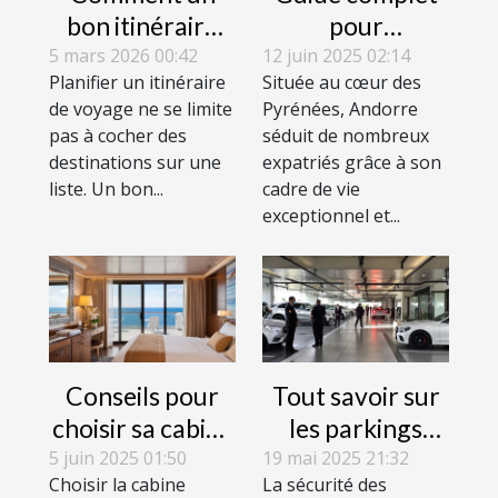
bon itinéraire
pour
transforme
comprendre les
5 mars 2026 00:42
12 juin 2025 02:14
Planifier un itinéraire
Située au cœur des
votre
résidences
de voyage ne se limite
Pyrénées, Andorre
perception des
actives et
pas à cocher des
séduit de nombreux
voyages ?
passives en
destinations sur une
expatriés grâce à son
Andorre
liste. Un bon...
cadre de vie
exceptionnel et...
Conseils pour
Tout savoir sur
choisir sa cabine
les parkings
lors d'une
sécurisés près
5 juin 2025 01:50
19 mai 2025 21:32
Choisir la cabine
La sécurité des
croisière
des aéroports