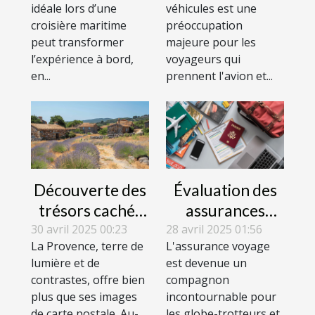
idéale lors d’une
véhicules est une
maritime
croisière maritime
préoccupation
peut transformer
majeure pour les
l’expérience à bord,
voyageurs qui
en...
prennent l'avion et...
Découverte des
Évaluation des
trésors cachés
assurances
de la Provence
voyage :
30 avril 2025 00:23
28 avril 2025 01:56
La Provence, terre de
L'assurance voyage
itinéraires hors
avantages et
lumière et de
est devenue un
des sentiers
inconvénients
contrastes, offre bien
compagnon
battus
des garanties
plus que ses images
incontournable pour
offertes
de carte postale. Au-
les globe-trotteurs et