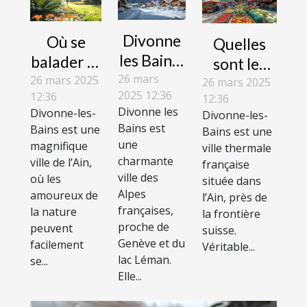
Divonne
Où se
Quelles
les Bains :
balader et
sont les
les
26 mars
profiter
26 mars 2025
activités
26 mars 2025
2025 12:36
12:36
stations
12:36
des loisirs
pratiquées
Divonne les
Divonne-les-
Divonne-les-
de ski à
extérieurs
dans la
Bains est
Bains est une
Bains est une
proximité
?
ville de
une
magnifique
ville thermale
charmante
Divonne-
ville de l’Ain,
française
ville des
où les
située dans
les-Bains ?
Alpes
amoureux de
l’Ain, près de
françaises,
la nature
la frontière
proche de
peuvent
suisse.
Genève et du
facilement
Véritable...
lac Léman.
se...
Elle...