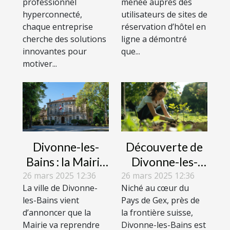
professionnel
menée auprès des
et le golf
logement
hyperconnecté,
utilisateurs de sites de
renforcent la
atypique en
chaque entreprise
réservation d’hôtel en
cohésion
2019
cherche des solutions
ligne a démontré
innovantes pour
d'équipe ?
que...
motiver...
Divonne-les-
Découverte de
Bains : la Mairie
Divonne-les-
va reprendre les
Bains : pensez à
26 mars 2025 12:36
26 mars 2025 12:36
La ville de Divonne-
Niché au cœur du
thermes
préserver les
les-Bains vient
Pays de Gex, près de
lieux
d’annoncer que la
la frontière suisse,
Mairie va reprendre
Divonne-les-Bains est