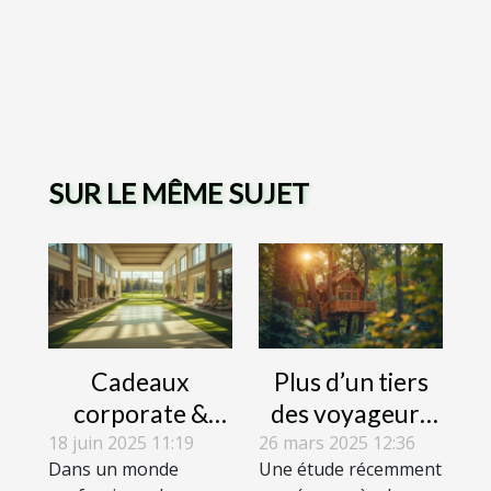
SUR LE MÊME SUJET
Cadeaux
Plus d’un tiers
corporate &
des voyageurs
bien-être :
aimeraient
18 juin 2025 11:19
26 mars 2025 12:36
Dans un monde
Une étude récemment
comment le spa
essayer un